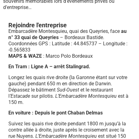
souvenirs mémorables lors d’événements privés ou
d’entreprise…
Rejoindre l'entreprise
Embarcadère Montesquieu, quai des Queyries, face
au
n° 33 quai de Queyries
– Bordeaux Bastide.
Coordonnées GPS : Latitude : 44.845737 – Longitude :
-0.565833
MAPS & WAZE
: Marco Polo Bordeaux
En Tram : Ligne A – arrêt Stalingrad.
Longez les quais rive droite (la Garonne étant sur votre
gauche) pendant 650 m en direction de Darwin.
Dépassez le bâtiment
Sud-Ouest
et le restaurant
l
’Estacade
sur pilotis.
L’Embarcadère Montesquieu
est à
150 m.
En voiture : Depuis le pont Chaban Delmas
Suivez les quais rive droite pendant 1800 m jusqu’à la
contre allée à droite, juste après le croisement avec la
rue Nuyens.
L’Embarcadère Montesquieu
est situé 150